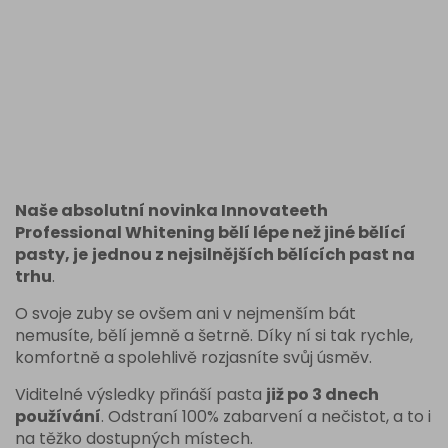
Naše absolutní novinka Innovateeth
Professional Whitening bělí lépe než jiné bělící
pasty, je
jednou z nejsilnějších bělících past na
trhu
.
O svoje zuby se ovšem ani v nejmenším bát
nemusíte, bělí jemně a šetrně. Díky ní si tak rychle,
komfortně a spolehlivě rozjasníte svůj úsměv.
Viditelné výsledky přináší pasta
již po 3 dnech
používání
. Odstraní 100% zabarvení a nečistot, a to i
na těžko dostupných místech.