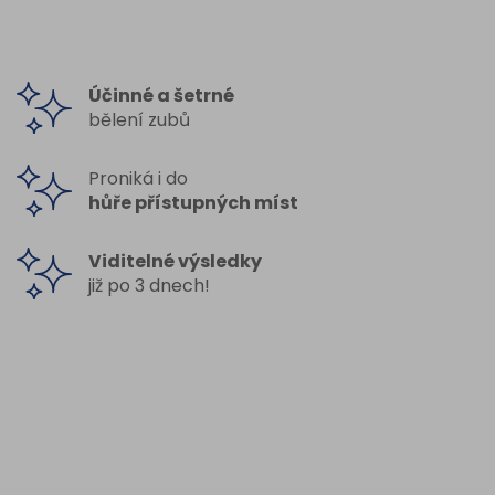
Účinné a šetrné
bělení zubů
Proniká i do
hůře přístupných míst
Viditelné výsledky
již po 3 dnech!