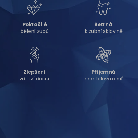
Pokročilé
Šetrná
bělení zubů
k zubní sklovině
Zlepšení
Příjemná
zdraví dásní
mentolová chuť