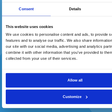
naší nabídky!
Consent
Details
This website uses cookies
We use cookies to personalise content and ads, to provide s
features and to analyse our traffic. We also share informatio
our site with our social media, advertising and analytics pa
combine it with other information that you’ve provided to them
collected from your use of their services.
Zadejte svůj e-mail a jste ve hře.
Před
Po
Allow all
Souhlasím se zpracováním osobních údajů a zasíláním 
Customize