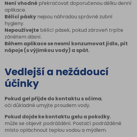
Není vhodné
překračovat doporučenou délku denní
aplikace.
Bělící pásky
nejsou náhradou správné zubní
hygieny.
Nepoužívejte
bělící pásek, pokud zároveň trpíte
zánětem dásní.
Během aplikace se nesmí konzumovat jídlo, pít
nápoje (s výjimkou vody) a spát.
Vedlejší a nežádoucí
účinky
Pokud gel přijde do kontaktu s očima
,
oči důkladně umyjte proudem vody.
Pokud dojde ke kontaktu gelu a pokožky
,
může se objevit podráždění. Postačí podrážděné
místo opláchnout teplou vodou a mýdlem.