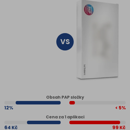
Obsah PAP složky
12%
< 5%
Cena za 1 aplikaci
64 Kč
99 Kč