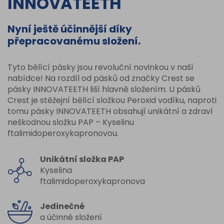
INNOVATEETH
Nyní ještě účinnější díky
přepracovanému složení.
Tyto bělící pásky jsou revoluční novinkou v naší
nabídce! Na rozdíl od pásků od značky Crest se
pásky INNOVATEETH liší hlavně složením. U pásků
Crest je stěžejní bělící složkou Peroxid vodíku, naproti
tomu pásky INNOVATEETH obsahují unikátní a zdraví
neškodnou složku PAP – Kyselinu
ftalimidoperoxykapronovou.
Unikátní složka PAP
Kyselina
ftalimidoperoxykapronova
Jedinečné
a účinné složení