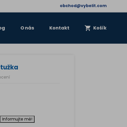
obchod@vybelit.com
og
O nás
Kontakt
Košík
stužka
ocení
Informujte mě!