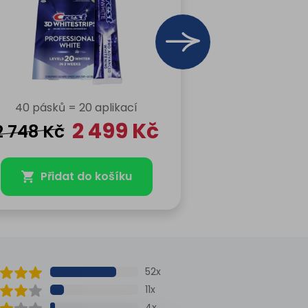
40 pásků = 20 aplikací
28 pásků = 
2 499
Kč
2 748
Kč
1 648
Kč
Přidat do košíku
Přidat
52x
11x
4x