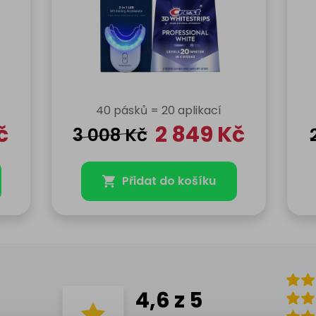
40 pásků = 20 aplikací
č
2 849
Kč
3 008
Kč
Přidat do košíku
4,6 z 5