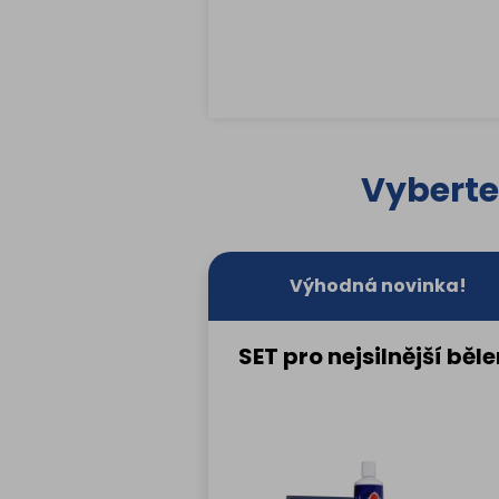
Vyberte
 hygiena
Výhodná novinka!
 Innovateeth
SET pro nejsilnější běle