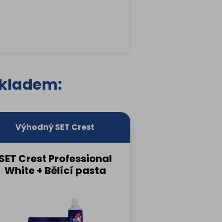
skladem:
Výhodný SET Crest
Nejvýhod
SET Crest Professional
SET Inn
White + Bělící pasta