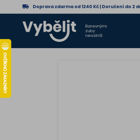
Doprava zdarma od 1240 Kč | Doručení do 2 
Barevnými
zuby
neoslníš