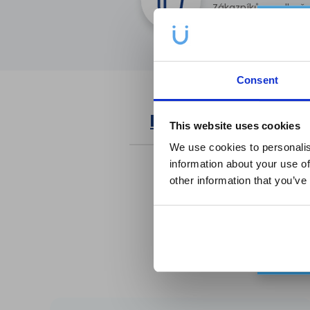
Zákazníků uvedlo, že
bělící pásky pomohl
Consent
Detail produktu
This website uses cookies
We use cookies to personalis
information about your use of
other information that you’ve
Tisí