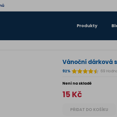
dnů
Produkty
Bl
Vánoční dárková 
92%
69 Hodn
Není na skladě
15
Kč
PŘIDAT DO KOŠÍKU