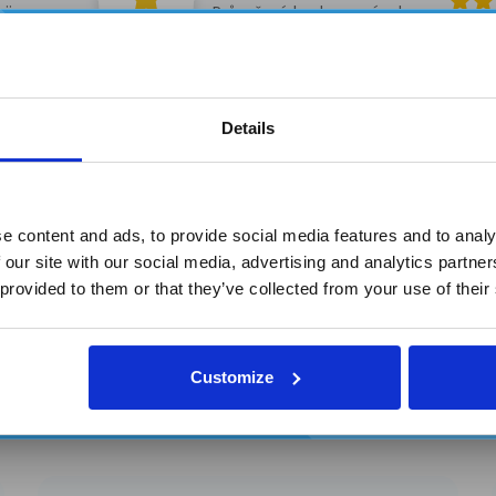
 jim
Průměrné hodnocení od
y.
69 zákazníků.
Každý měsíc můžete vyhrá
3 produkty
z naší nabídky
Details
Zadejte svůj e-mail a jste ve hře.
Více informací
Doprava
R
e content and ads, to provide social media features and to analy
 our site with our social media, advertising and analytics partn
Souhlasím se zpracováním
 provided to them or that they’ve collected from your use of their
osobních údajů a zasíláním
reklamních sdělení
ce spokojených záka
Customize