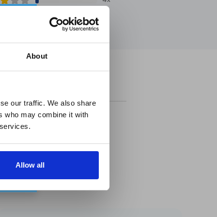
1x
✕
t
1x
!
About
ecenze
se our traffic. We also share
ers who may combine it with
 services.
zníků
Allow all