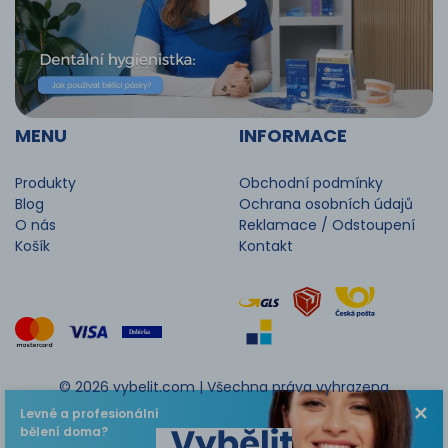
MENU
INFORMACE
Produkty
Obchodní podmínky
Blog
Ochrana osobních údajů
O nás
Reklamace / Odstoupení
Košík
Kontakt
© 2026 vybelit.com |
Všechna práva vyhrazena
✕
Levné a profesionální
bělení doma?