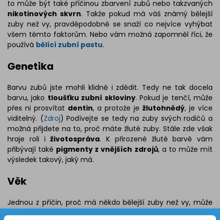
to může být také příčinou zbarvení zubů nebo takzvaných
nikotinových skvrn
. Takže pokud má váš známý bělejší
zuby než vy, pravděpodobně se snaží co nejvíce vyhýbat
všem těmto faktorům. Nebo vám možná zapomněl říci, že
používá
bělící zubní pastu
.
Genetika
Barvu zubů jste mohli klidně i zdědit. Tedy ne tak docela
barvu, jako
tloušťku zubní skloviny
. Pokud je tenčí, může
přes ni prosvítat
dentin
, a protože je
žlutohnědý
, je více
viditelný. (
Zdroj
) Podívejte se tedy na zuby svých rodičů a
možná přijdete na to, proč máte žluté zuby. Stále zde však
hraje roli i
životospráva
. K přirozené žluté barvě vám
přibývají také
pigmenty z vnějších zdrojů
, a to může mít
výsledek takový, jaký má.
Věk
Jednou z příčin, proč má někdo bělejší zuby než vy, může
být i váš věk. Věkem se totiž
zubní sklovina ztenčuje
,