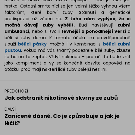
hrstka. Ostatní smrtelníci se jen velmi těžko vyhnou všem
faktorům, které barví zuby. Stárnutí a genetické
predispozici už vůbec ne.
Z toho nám vyplývá, že si
možná dávají zuby vybělit.
Buď navštěvují
zubní
ambulanci
, nebo si zvolili
levnější a pohodlnější verzi
a
bělí si zuby doma. K tomuto účelu jim pravděpodobně
slouží
bělící pásky
, možná i v kombinaci s
bělící zubní
pastou
. Pokud má váš známý podezřele bílé zuby, zkuste
se ho na to zeptat. Vždyť nakonec – pro něj to bude znít
jako kompliment a vy se konečně dozvíte odpověď na
otázku, proč mají někteří lidé zuby bělejší než jiní.
PŘEDCHOZÍ
Jak odstranit nikotinové skvrny ze zubů
DALŠÍ
Zanícené dásně. Co je způsobuje a jak je
léčit?