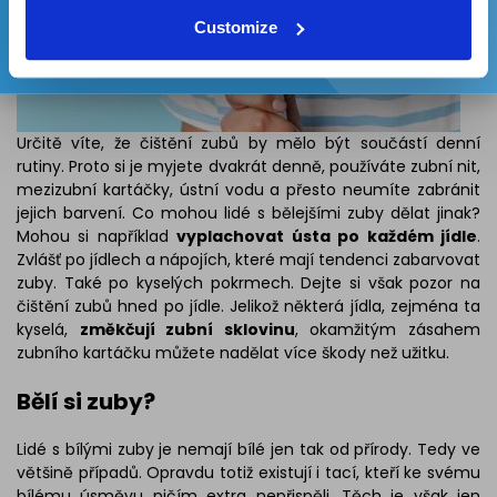
Customize
Určitě víte, že čištění zubů by mělo být součástí denní
rutiny. Proto si je myjete dvakrát denně, používáte zubní nit,
mezizubní kartáčky, ústní vodu a přesto neumíte zabránit
jejich barvení. Co mohou lidé s bělejšími zuby dělat jinak?
Mohou si například
vyplachovat ústa po každém jídle
.
Zvlášť po jídlech a nápojích, které mají tendenci zabarvovat
zuby. Také po kyselých pokrmech. Dejte si však pozor na
čištění zubů hned po jídle. Jelikož některá jídla, zejména ta
kyselá,
změkčují zubní sklovinu
, okamžitým zásahem
zubního kartáčku můžete nadělat více škody než užitku.
Bělí si zuby?
Lidé s bílými zuby je nemají bílé jen tak od přírody. Tedy ve
většině případů. Opravdu totiž existují i ​​tací, kteří ke svému
bílému úsměvu ničím extra nepřispěli. Těch je však jen