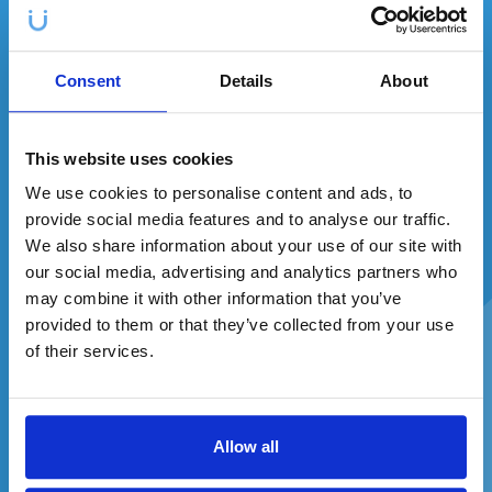
✕
takže zuby žloutnou a šedí
přirozeným způsobem
. Věk ale
neúřaduje sám a i on si bere na pomoc
pigmenty
. Pokud
Každý měsíc můžete vyhrát
3
mají vaši vrstevníci krásné bílé zuby, existuje proto velká
produkty
z naší nabídky!
pravděpodobnost, že používají nějaké
prostředky k bělení
Consent
Details
About
zubů
, jako například
bělící pásky
.
Dentální hygiena
This website uses cookies
We use cookies to personalise content and ads, to
provide social media features and to analyse our traffic.
We also share information about your use of our site with
our social media, advertising and analytics partners who
may combine it with other information that you’ve
provided to them or that they’ve collected from your use
Zadejte svůj e-mail a jste ve hře.
of their services.
Allow all
Souhlasím se zpracováním osobních údajů a zasíláním
reklamních sdělení