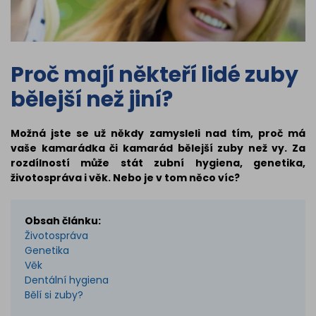
Proč mají někteří lidé zuby
bělejší než jiní?
Možná jste se už někdy zamysleli nad tím, proč má
vaše kamarádka či kamarád bělejší zuby než vy. Za
rozdílností může stát zubní hygiena, genetika,
životospráva i věk. Nebo je v tom něco víc?
Obsah článku:
Životospráva
Genetika
Věk
Dentální hygiena
Bělí si zuby?