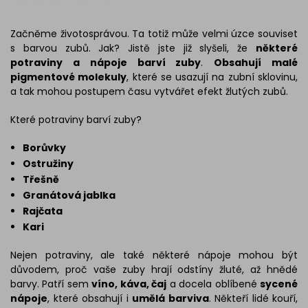
Začněme životosprávou. Ta totiž může velmi úzce souviset
s barvou zubů. Jak? Jistě jste již slyšeli, že
některé
potraviny a nápoje barví zuby
.
Obsahují malé
pigmentové molekuly
, které se usazují na zubní sklovinu,
a tak mohou postupem času vytvářet efekt žlutých zubů.
Které potraviny barví zuby?
Borůvky
Ostružiny
Třešně
Granátová jablka
Rajčata
Kari
Nejen potraviny, ale také některé nápoje mohou být
důvodem, proč vaše zuby hrají odstíny žluté, až hnědé
barvy. Patří sem
víno, káva, čaj
a docela oblíbené
sycené
nápoje
, které obsahují i ​​
umělá barviva
. Někteří lidé kouří,